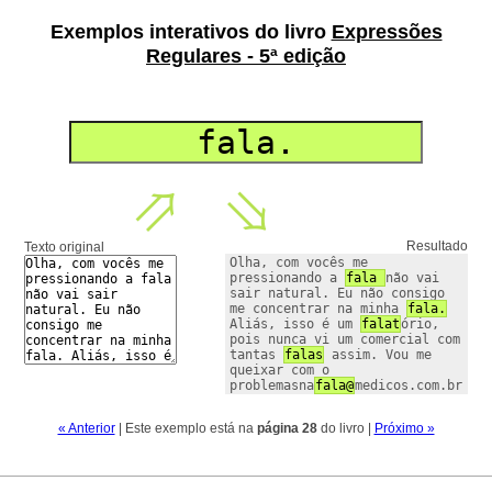
Exemplos interativos do livro
Expressões
Regulares - 5ª edição
Resultado
Texto original
Olha, com vocês me 
pressionando a 
fala 
não vai 
sair natural. Eu não consigo 
me concentrar na minha 
fala.
Aliás, isso é um 
falat
ório, 
pois nunca vi um comercial com 
tantas 
falas
 assim. Vou me 
queixar com o 
problemasna
fala@
medicos.com.br
« Anterior
| Este exemplo está na
página
28
do livro |
Próximo »